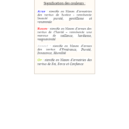
Signification des couleurs :
Azur
: signifie en blason d’armoiries
des vertus de Justice - représente
loyauté, pureté, gentillesse et
renommée
Rouge
: signifie en blason d’armes des
vertus de Charité – représente une
marque de vaillance, hardiesse,
magnanimité
Argent
: signifie en blason d’armes
des vertus d’Espérance, Pureté,
Innocence, Humilité
Or
: signifie en blason d’armoiries des
vertus de Foi, Force et Confiance