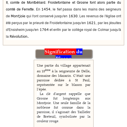
II, comte de
Montbéliard
. Froidefontaine et Grosne
font alors partie du
1454
comté de Ferrette.
En
, le fief passa dans les mains des seigneurs
Montjoie
1630
de
qui l'ont conservé
jusqu'en
. Les revenus de l'église ont
1621
été perçus par le prieuré de Froidefontaine jusqu'en
, par les jésuites
1764
d'Ensisheim
jusqu'en
et enfin par le collège royal de Colmar jusqu'à
Révolution.
la
Signification
du
Blason
Une partie du village appartenait
ème
au 18
à la seigneurie de Delle,
domaine des Mazarin. C’était une
paroisse dédiée à St Paul,
représentée sur le blason par
l’épée.
La clé d’argent rappelle que
Grosne fut longtemps aux
Montjoie. Une seule famille de la
noblesse fut connue dans la
paroisse, il s’agissait des Taillefer
de Breteuil, symbolisée par la
couleur rouge.