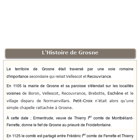
L'Histoire de Grosne
Le territoire de Grosne était traversé par une voie romaine
Vellescot
Recouvrance
d'importance
secondaire qui reliait
et
.
En
1105
la mairie de Grosne et sa paroisse s'étendait sur les localités
de
Boron
, Vellescot, Recouvrance,
Brebotte
,
Eschêne
et le
voisines
village disparu de
Normanvillars
.
Petit-Croix
n'était alors qu'une
simple chapelle rattachée à Grosne.
er
À cette date ; Ermentrude, veuve de Thierry I
comte de Montbéliard-
Ferrette, donne le fief de Grosne au prieuré de
Froidefontaine
.
er
En
1125
le comté est partagé entre Frédéric I
comte de
Ferrette
et Thierry