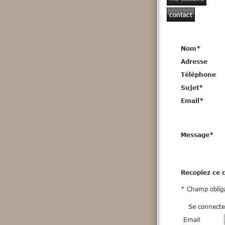
contact
Nom
*
Adresse
Téléphone
Sujet
*
Email
*
Message
*
Recopiez ce 
* Champ obliga
Se connecte
Email