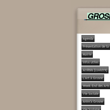
GRO
Agenda
Présentation de l
Mairie
Infos utiles
Arrêtés (covid19)
L'Art à Grosne
Week-End des Arts
Vie Sociale
Anim'a Grosne
Vie Scolaire