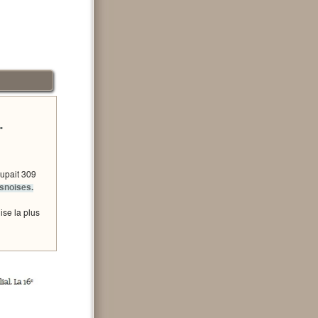
.
oupait 309
snoises.
ise la plus