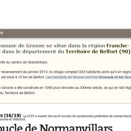
ne
mmune de
Grosne
se situe dans la région
Franche-
é
dans le département du
Territoire de Belfort (90)
artie du canton de Grandvillars.
 recensement de janvier 2014, le village comptait 333 habitants alors qu'il en regr
Il est situé à 15 km de
Belfort
.
Les habitants de Grosne sont les
Grosnois et les Gro
e Grosne a été construite en 1090 puis rénovée au XXème siècle, ce qui en fait l'égl
u Territoire de Belfort.