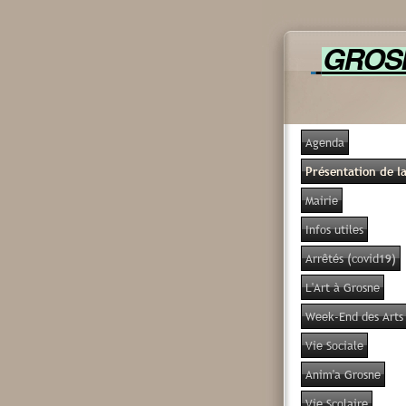
GRO
Agenda
Présentation de 
Mairie
Infos utiles
Arrêtés (covid19)
L'Art à Grosne
Week-End des Arts
Vie Sociale
Anim'a Grosne
Vie Scolaire