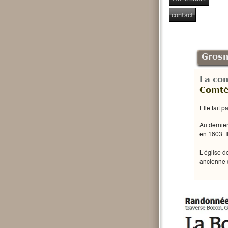
contact
Gros
La co
Comt
Elle fait p
Au dernier
en
1803
. 
L'église d
ancienne d